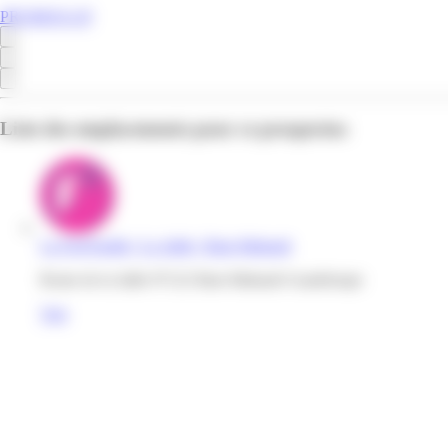
PROMOS.GP
Liste des emplacements pour ce prospectus
La Foir'fouille | La Jaille | Baie-Mahault
Route de la Jaille 97122 Baie-Mahault Guadeloupe
Voir