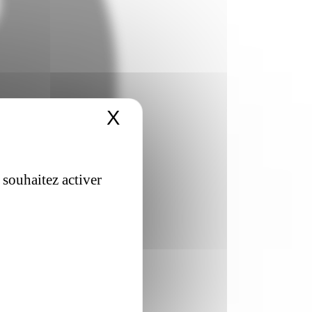
X
Masquer le bandeau 
 souhaitez activer