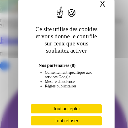
X
Masqu
Prospectus
NEOCOM - EKONOMIZ
— valable du
01/07/2023
au
31/12/2023
Ce site utilise des cookies
et vous donne le contrôle
Ekonomiz
sur ceux que vous
souhaitez activer
Découvrez et profitez des 41 réductions loisirs !
Nos partenaires
(8)
Consentement spécifique aux
services Google
Mesure d'audience
Régies publicitaires
Tout accepter
Tout refuser