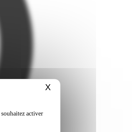
X
Masquer le bandeau 
 souhaitez activer