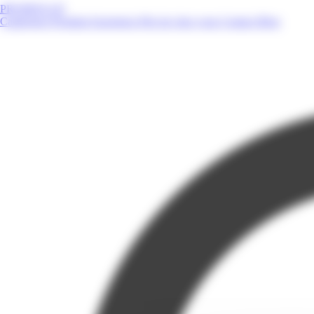
PROMOS.GP
Catalogues
Produits
Enseignes
Près de chez vous
Contact
Blog