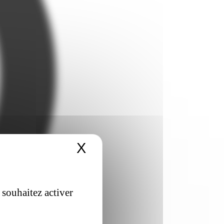
X
Masquer le bandeau 
 souhaitez activer