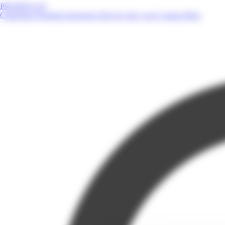
PROMOS.GP
Catalogues
Produits
Enseignes
Près de chez vous
Contact
Blog