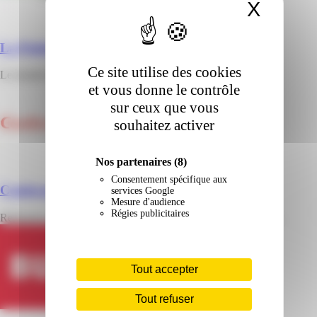
X
Masqu
La Palette
Ce site utilise des cookies
Le monde de la maison. Cuisine, menuiserie, outillage, amé…
et vous donne le contrôle
sur ceux que vous
souhaitez activer
Nos partenaires
(8)
Consentement spécifique aux
Conforama
services Google
Mesure d'audience
Régies publicitaires
Retrouvez chez Conforama tout l'équipement et la déco de la…
Tout accepter
Tout refuser