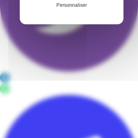
Personnaliser