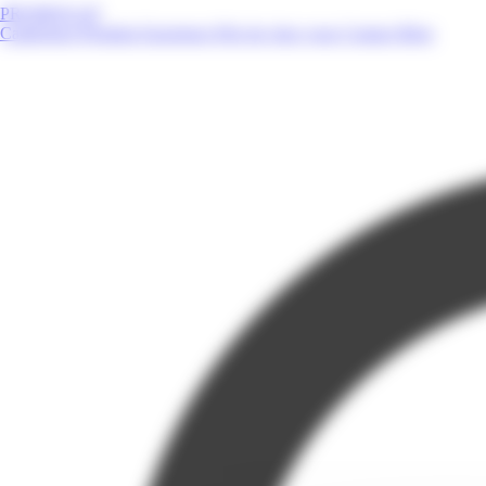
PROMOS.GP
Catalogues
Produits
Enseignes
Près de chez vous
Contact
Blog