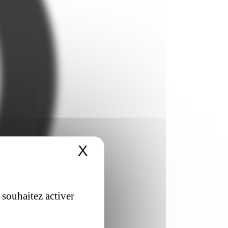
X
Masquer le bandeau 
 souhaitez activer