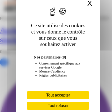
X
Masqu
Prospectus
BURO STOCK
— valable du
23/01/2023
au
26/01/2023
Ce site utilise des cookies
Archivage, classement &
et vous donne le contrôle
sur ceux que vous
stockage
souhaitez activer
Ranger vos dossiers & votre matériel !
Nos partenaires
(8)
Consentement spécifique aux
services Google
Mesure d'audience
Régies publicitaires
Tout accepter
Tout refuser