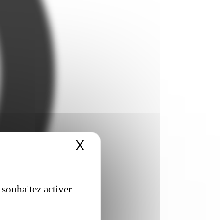
X
Masquer le bandeau 
 souhaitez activer