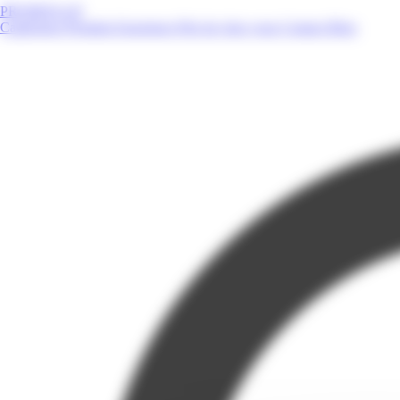
PROMOS.GP
Catalogues
Produits
Enseignes
Près de chez vous
Contact
Blog