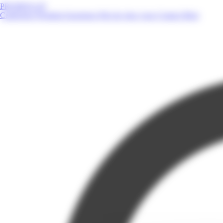
PROMOS.GP
Catalogues
Produits
Enseignes
Près de chez vous
Contact
Blog