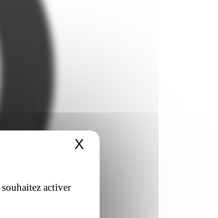
X
Masquer le bandeau 
 souhaitez activer