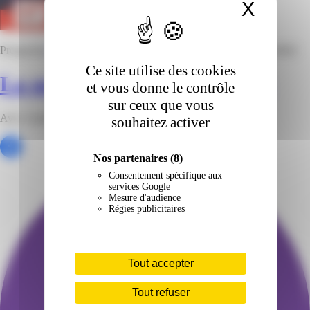
X
Masqu
Prospectus
CARREFOUR
— valable du
25/11/2022
au
11/12/2022
Ce site utilise des cookies
La quinzaine du multimédia
et vous donne le contrôle
sur ceux que vous
Avec Carrefour, j'ai choisi les consoles !
souhaitez activer
Nos partenaires
(8)
Consentement spécifique aux
services Google
Mesure d'audience
Régies publicitaires
Tout accepter
Tout refuser