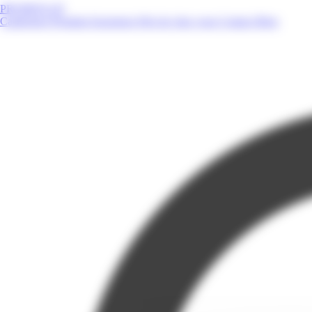
PROMOS.GP
Catalogues
Produits
Enseignes
Près de chez vous
Contact
Blog