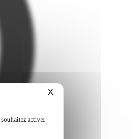
X
Masquer le bandeau 
 souhaitez activer