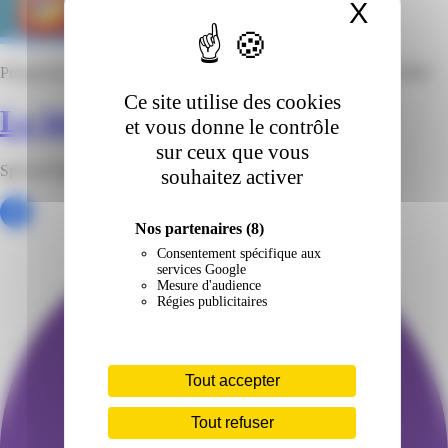
X
Masqu
Prospectus
CARREFOUR
— valable du
27/12/2025
au
11/01/2026
Ce site utilise des cookies
Le blanc à prix tout doux
et vous donne le contrôle
sur ceux que vous
Spécial Épiphanie page 19
souhaitez activer
Nos partenaires
(8)
Consentement spécifique aux
services Google
Mesure d'audience
Régies publicitaires
Tout accepter
Tout refuser