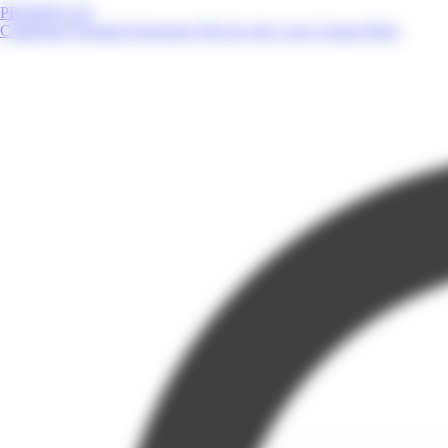
PROMOS.GP
Catalogues
Produits
Enseignes
Près de chez vous
Contact
Blog