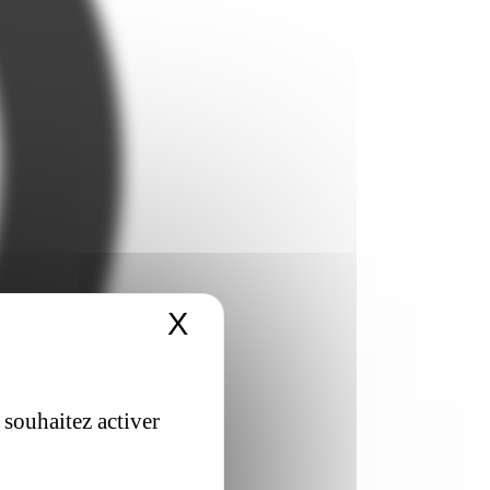
X
Masquer le bandeau 
 souhaitez activer