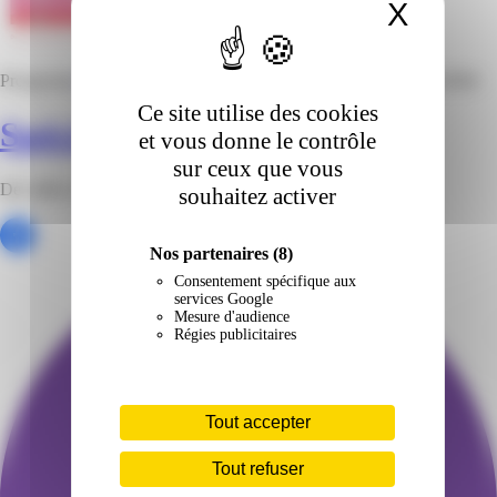
X
Masqu
Prospectus
CARREFOUR
— valable du
19/05/2026
au
31/05/2026
Ce site utilise des cookies
Spécial Fête des mères
et vous donne le contrôle
sur ceux que vous
Des idées cadeaux pour la fête des mères !
souhaitez activer
Nos partenaires
(8)
Consentement spécifique aux
services Google
Mesure d'audience
Régies publicitaires
Tout accepter
Tout refuser