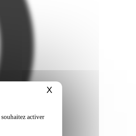
X
Masquer le bandeau 
 souhaitez activer