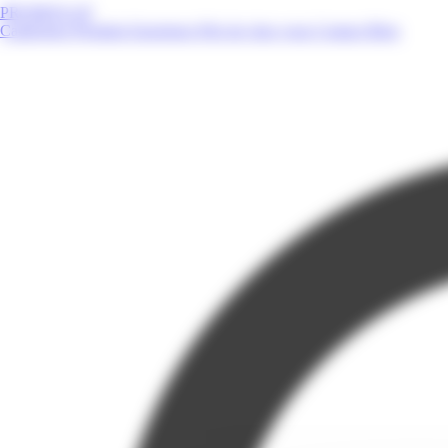
PROMOS.GP
Catalogues
Produits
Enseignes
Près de chez vous
Contact
Blog