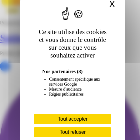
X
Masqu
Prospectus
DARTY
— valable du
04/01/2025
au
31/01/2025
Ce site utilise des cookies
Soldes
et vous donne le contrôle
sur ceux que vous
Profitez des soldes dans vos magasins Darty !
souhaitez activer
Nos partenaires
(8)
Consentement spécifique aux
services Google
Mesure d'audience
Régies publicitaires
Tout accepter
Tout refuser