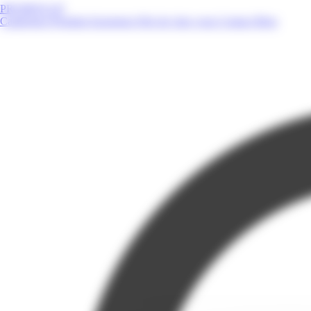
PROMOS.GP
Catalogues
Produits
Enseignes
Près de chez vous
Contact
Blog