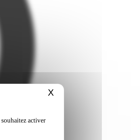
X
Masquer le bandeau 
 souhaitez activer