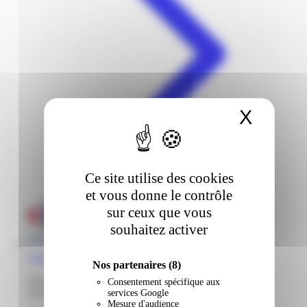
X
Masqu
Ce site utilise des cookies
et vous donne le contrôle
sur ceux que vous
souhaitez activer
Carrefour | Contact Grand-Camp | Les Abymes
Nos partenaires
(8)
Zone commerciale de Grand Camp Les Abymes 97139
Consentement spécifique aux
Guadeloupe
services Google
Mesure d'audience