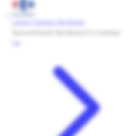
Carrefour | Destreland | Baie-Mahault
Boulevard Destrellan, Baie Mahault 97122, Guadeloupe
Voir