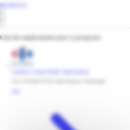
PROMOS.GP
Liste des emplacements pour ce prospectus
Carrefour | Contact Pradel | Saint-Francois
ZAC de Pradel 97118, Saint-François, Guadeloupe
Voir