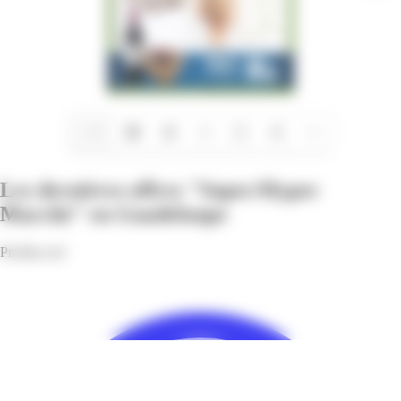
1/16
Les dernières offres "Super/Hyper
Marché" en Guadeloupe
Profitez-en!