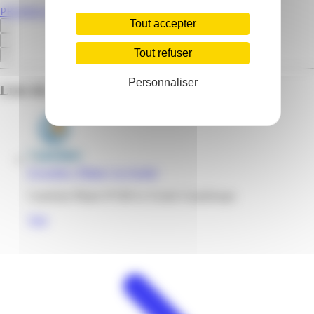
PROMOS.GP
Tout accepter
Tout refuser
Personnaliser
Liste des emplacements pour ce prospectus
E.Leclerc | Pliane | Le Gosier
Carrefour Pliane 97190 Le Gosier Guadeloupe
Voir