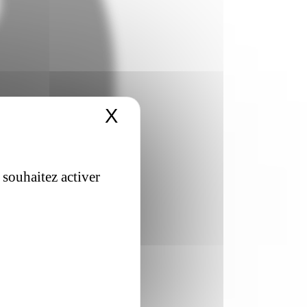
X
Masquer le bandeau 
 souhaitez activer