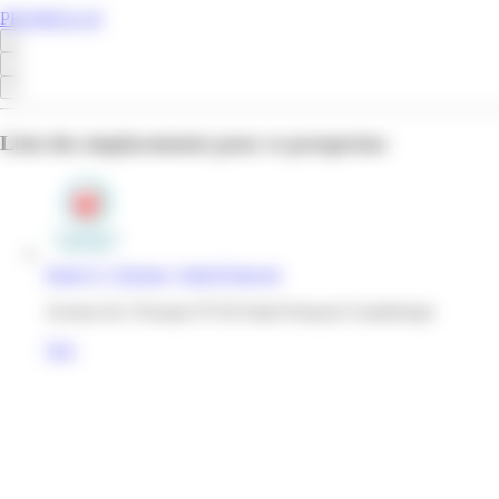
PROMOS.GP
Liste des emplacements pour ce prospectus
Super U | Europe | Saint-Francois
Avenue de L'Europe 97118 Saint-François Guadeloupe
Voir