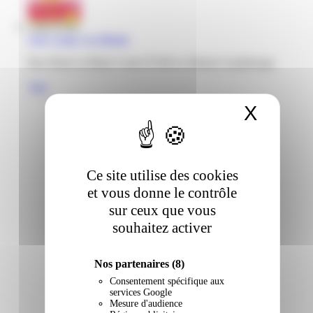
Gifi | Curie | Le Moule
Rue Pierre et Marie Curie 97160 Le Moule Guadeloupe
Voir
X
Masqu
Ce site utilise des cookies
et vous donne le contrôle
sur ceux que vous
souhaitez activer
Nos partenaires
(8)
Consentement spécifique aux
services Google
Mesure d'audience