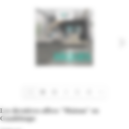
1/8
Les dernières offres "Maison" en
Guadeloupe