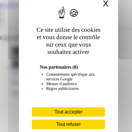
X
Masqu
PROMOS.GP
Ce site utilise des cookies
et vous donne le contrôle
Liste des emplacements pour ce prospectus
sur ceux que vous
souhaitez activer
Nos partenaires
(8)
Ampg Carrelage | Jarry | Baie-Mahault
Consentement spécifique aux
services Google
Rue Henri Becquerel 97122 Baie Mahault Guadeloupe
Mesure d'audience
Régies publicitaires
Voir
Tout accepter
Tout refuser