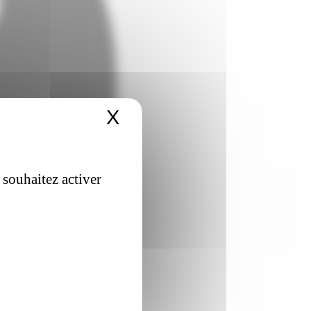
X
Masquer le bandeau 
 souhaitez activer