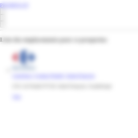
PROMOS.GP
Liste des emplacements pour ce prospectus
Carrefour | Contact Pradel | Saint-Francois
ZAC de Pradel 97118, Saint-François, Guadeloupe
Voir