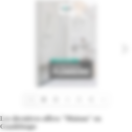
1/4
Les dernières offres "Maison" en
Guadeloupe