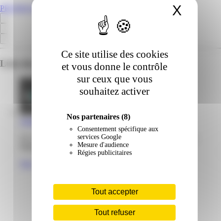
X
Masqu
PROMOS.GP
Ce site utilise des cookies
Liste des emplacements pour ce prospectus
et vous donne le contrôle
sur ceux que vous
souhaitez activer
Nos partenaires
(8)
Ampg Plomberie | Jarry | Baie-Mahault
Consentement spécifique aux
services Google
18, rue de Fulton - zone industrielle de Jarry 97122 Baie-
Mesure d'audience
Mahault Guadeloupe
Régies publicitaires
Voir
Tout accepter
Tout refuser