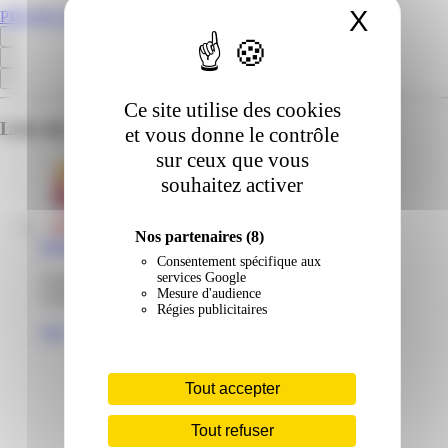
X
Masqu
PROMOS.GP
Ce site utilise des cookies
Liste des emplacements pour ce prospectus
et vous donne le contrôle
sur ceux que vous
souhaitez activer
Nos partenaires
(8)
Jardiland | Jardivillage | Baie-Mahault
Consentement spécifique aux
services Google
Centre commercial Jardivilallage 97122 Baie-Mahault
Mesure d'audience
Guadeloupe
Régies publicitaires
Voir
Tout accepter
Tout refuser