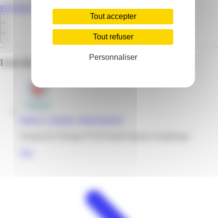
PROMOS.GP
Tout accepter
Tout refuser
Personnaliser
Liste des emplacements pour ce prospectus
Super U | Europe | Saint-Francois
Avenue de L'Europe 97118 Saint-François Guadeloupe
Voir