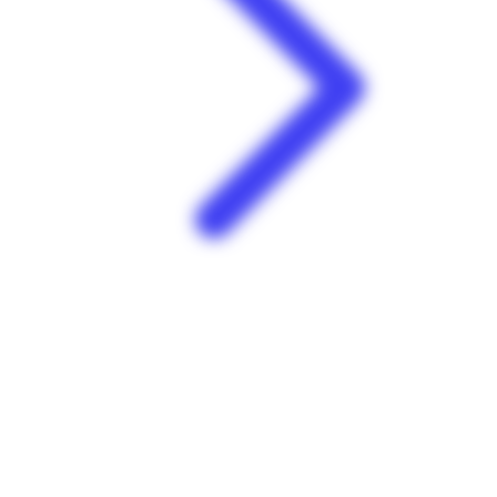
Carrefour Market | Baie Side | Le Moule
Centre commercial Baie Side 97160 Le Moule Guadeloupe
Voir