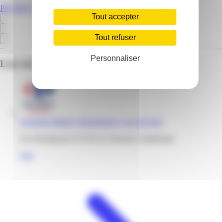
PROMOS.GP
Tout accepter
Tout refuser
Personnaliser
Liste des emplacements pour ce prospectus
Carrefour Market | Boisripeaux | Les Abymes
Zac Boisripeaux 97139 Les Abymes Guadeloupe
Voir