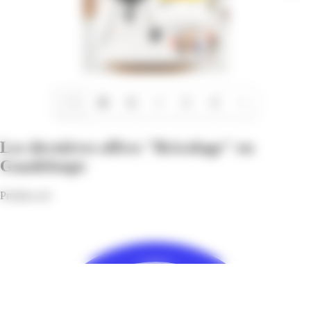
1/16
Les dernières offres "Bricolage" en
Guadeloupe
Profitez-en!