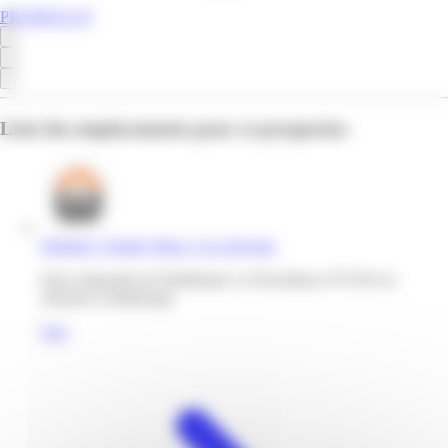
PROMOS.GP
Liste des emplacements pour ce prospectus
Weldom | Family Plaza | Les Abymes
Zone artisanale de Dothémare La Providence 97139 Les
Abymes Guadeloupe
Voir