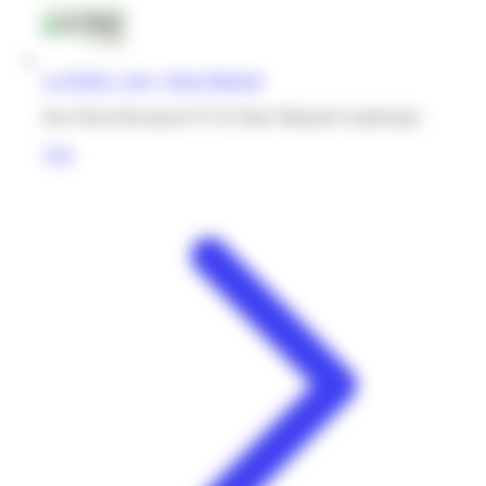
La Palette | Jarry | Baie-Mahault
Rue Henri Becquerel 97122 Baie Mahault Guadeloupe
Voir