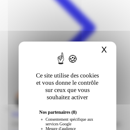
X
Masqu
Ce site utilise des cookies
et vous donne le contrôle
sur ceux que vous
souhaitez activer
Nos partenaires
(8)
Weldom | Calebassier | Basse-Terre
Consentement spécifique aux
Zone artisanale Calabassier 97100 Basse-Terre Guadeloupe
services Google
Mesure d'audience