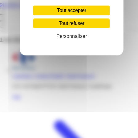
PROMOS.GP
Tout accepter
Tout refuser
Personnaliser
Liste des emplacements pour ce prospectus
Carrefour | Contact Pradel | Saint-Francois
ZAC de Pradel 97118, Saint-François, Guadeloupe
Voir