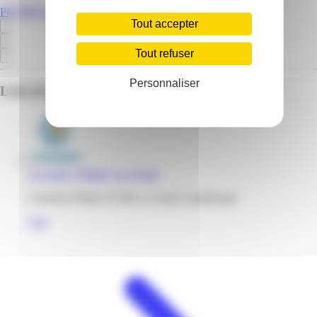
PROMOS.GP
Tout accepter
Tout refuser
Personnaliser
Liste des emplacements pour ce prospectus
E.Leclerc | Pliane | Le Gosier
Carrefour Pliane 97190 Le Gosier Guadeloupe
Voir