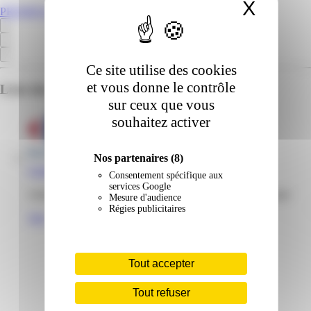
X
Masqu
PROMOS.GP
Ce site utilise des cookies
et vous donne le contrôle
Liste des emplacements pour ce prospectus
sur ceux que vous
souhaitez activer
Nos partenaires
(8)
Carrefour | Milénis | Les Abymes
Consentement spécifique aux
services Google
centre commercial Milenis, 97139 Les Abymes Guadeloupe
Mesure d'audience
Régies publicitaires
Voir
Tout accepter
Tout refuser