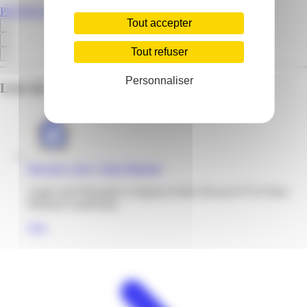
PROMOS.GP
Tout accepter
Tout refuser
Personnaliser
Liste des emplacements pour ce prospectus
Réaction | Jarry | Baie-Mahault
Angle voie Principale et impasse Emile Dessout 97122 Baie-
Mahault Guadeloupe
Voir