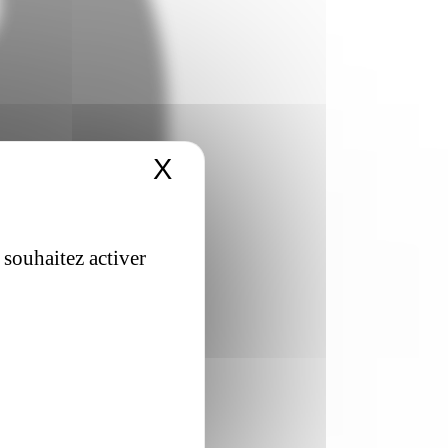
X
Masquer le bandeau 
 souhaitez activer