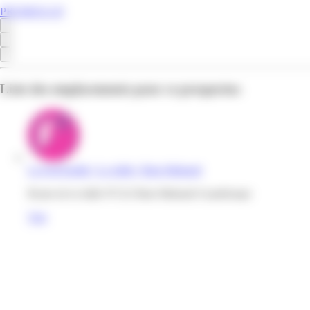
PROMOS.GP
Liste des emplacements pour ce prospectus
La Foir'fouille | La Jaille | Baie-Mahault
Route de la Jaille 97122 Baie-Mahault Guadeloupe
Voir