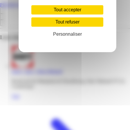
PROMOS.GP
Tout accepter
Tout refuser
Personnaliser
Liste des emplacements pour ce prospectus
Darty | Jarry | Baie-Mahault
Boulevard du Marquisat de Houelbourg, Baie Mahault 97122,
Guadeloupe
Voir