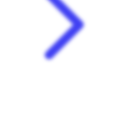
Darty | Dothémare | Les Abymes
Family Plaza ZAC, Cité Dothemare, Les Abymes 97139,
Guadeloupe