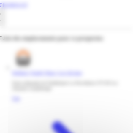
PROMOS.GP
Liste des emplacements pour ce prospectus
Weldom | Family Plaza | Les Abymes
Zone artisanale de Dothémare La Providence 97139 Les
Abymes Guadeloupe
Voir