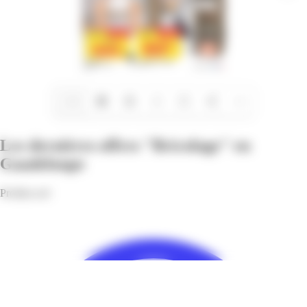
1/16
Les dernières offres "Bricolage" en
Guadeloupe
Profitez-en!