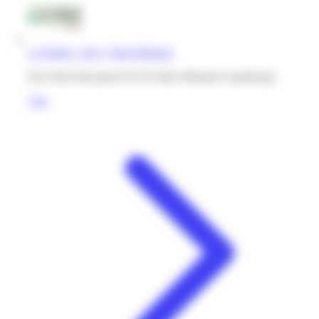
La Palette | Jarry | Baie-Mahault
Rue Henri Becquerel 97122 Baie Mahault Guadeloupe
Voir