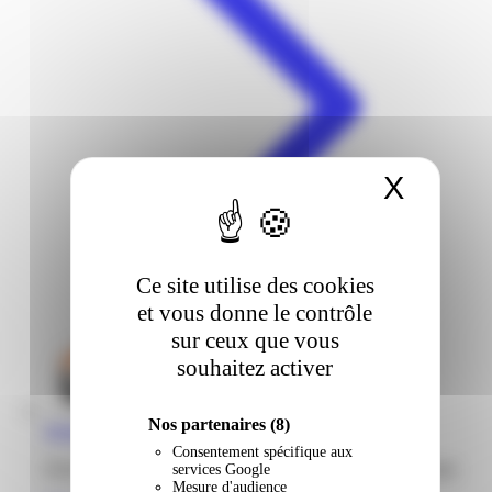
X
Masqu
Ce site utilise des cookies
et vous donne le contrôle
sur ceux que vous
souhaitez activer
Nos partenaires
(8)
Weldom | Calebassier | Basse-Terre
Consentement spécifique aux
Zone artisanale Calabassier 97100 Basse-Terre Guadeloupe
services Google
Mesure d'audience