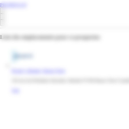
PROMOS.GP
Liste des emplacements pour ce prospectus
Picard | Allende | Basse-Terre
510 rue du Président Salvador Allende 97100 Basse-Terre Guad
Voir