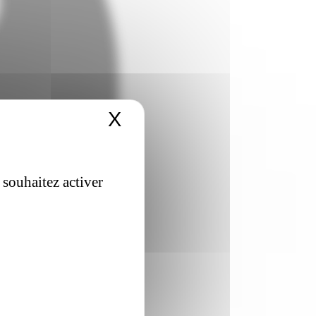
X
Masquer le bandeau 
 souhaitez activer