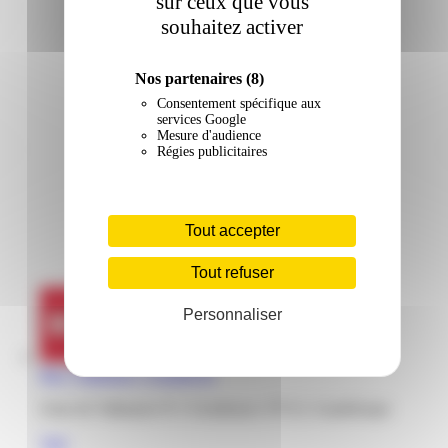
sur ceux que vous
souhaitez activer
Nos partenaires
(8)
Consentement spécifique aux
services Google
Mesure d'audience
Régies publicitaires
Tout accepter
Tout refuser
Personnaliser
But | Valkaners | Gourbeyre
Zone de Valkaners N 1 Gourbeyre, 97113, Guadeloupe
Voir