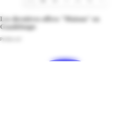
1/12
Les dernières offres "Maison" en
Guadeloupe
Profitez-en!