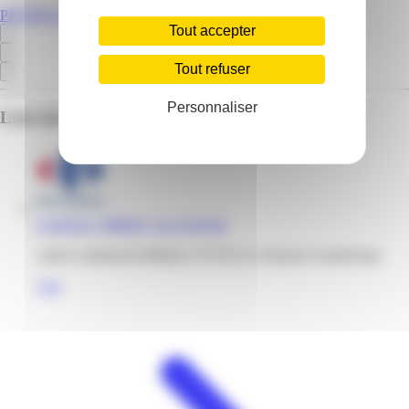
PROMOS.GP
Tout accepter
Tout refuser
Personnaliser
Liste des emplacements pour ce prospectus
Carrefour | Milénis | Les Abymes
centre commercial Milenis, 97139 Les Abymes Guadeloupe
Voir