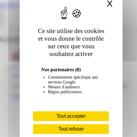
X
Masqu
PROMOS.GP
Ce site utilise des cookies
et vous donne le contrôle
Liste des emplacements pour ce prospectus
sur ceux que vous
souhaitez activer
Nos partenaires
(8)
Carrefour | Milénis | Les Abymes
Consentement spécifique aux
services Google
centre commercial Milenis, 97139 Les Abymes Guadeloupe
Mesure d'audience
Régies publicitaires
Voir
Tout accepter
Tout refuser