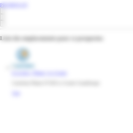
PROMOS.GP
Liste des emplacements pour ce prospectus
E.Leclerc | Pliane | Le Gosier
Carrefour Pliane 97190 Le Gosier Guadeloupe
Voir