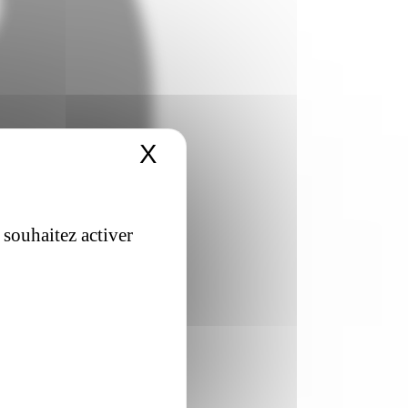
X
Masquer le bandeau 
 souhaitez activer