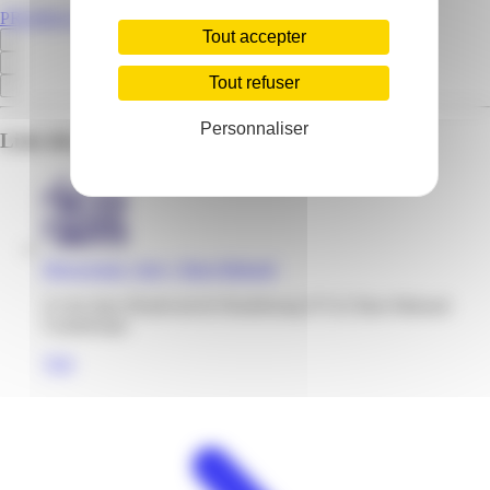
PROMOS.GP
Tout accepter
Tout refuser
Personnaliser
Liste des emplacements pour ce prospectus
Bricoceram | Jarry | Baie-Mahault
Z.I de Jarry Boulevad de Houlebourg 97122 Baie-Mahault
Guadeloupe
Voir