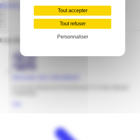
PROMOS.GP
Tout accepter
Tout refuser
Personnaliser
Liste des emplacements pour ce prospectus
Bricoceram | Jarry | Baie-Mahault
Z.I de Jarry Boulevad de Houlebourg 97122 Baie-Mahault
Guadeloupe
Voir