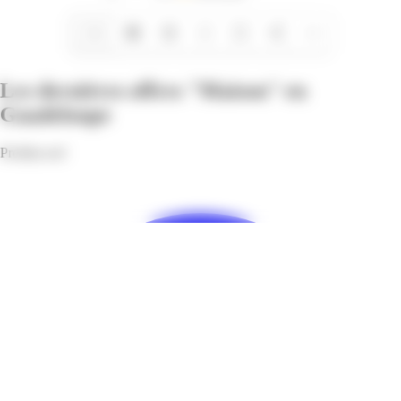
1/8
Les dernières offres "Maison" en
Guadeloupe
Profitez-en!