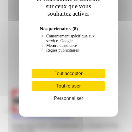
sur ceux que vous
souhaitez activer
Nos partenaires
(8)
Consentement spécifique aux
services Google
Mesure d'audience
Régies publicitaires
Tout accepter
Tout refuser
Personnaliser
Darty | Dothémare | Les Abymes
Family Plaza ZAC, Cité Dothemare, Les Abymes 97139,
Guadeloupe