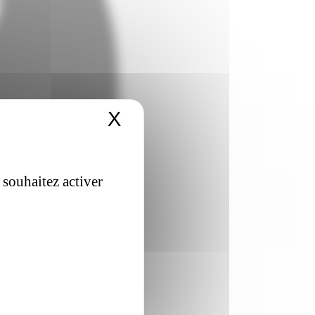
X
Masquer le bandeau 
 souhaitez activer