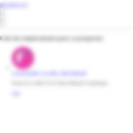
PROMOS.GP
Liste des emplacements pour ce prospectus
La Foir'fouille | La Jaille | Baie-Mahault
Route de la Jaille 97122 Baie-Mahault Guadeloupe
Voir