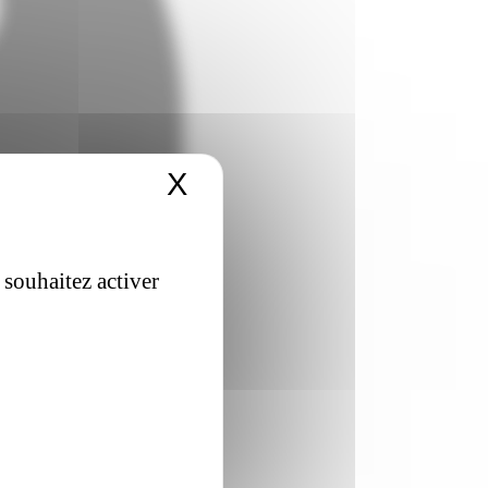
X
Masquer le bandeau 
 souhaitez activer