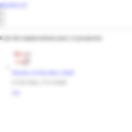
PROMOS.GP
Liste des emplacements pour ce prospectus
Maximax | Za Père Blanc | Baillif
ZA Père Blanc, 97123 Baillif
Voir