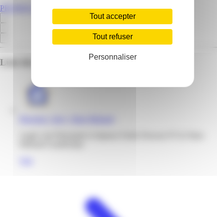
PROMOS.GP
Tout accepter
Tout refuser
Personnaliser
Liste des emplacements pour ce prospectus
Réaction | Jarry | Baie-Mahault
Angle voie Principale et impasse Emile Dessout 97122 Baie-
Mahault Guadeloupe
Voir