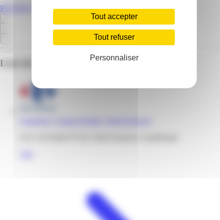
PROMOS.GP
Tout accepter
Tout refuser
Personnaliser
Liste des emplacements pour ce prospectus
Carrefour | Contact Pradel | Saint-Francois
ZAC de Pradel 97118, Saint-François, Guadeloupe
Voir