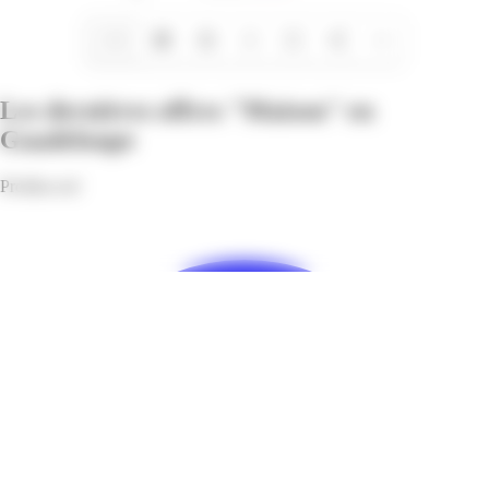
1/19
Les dernières offres "Maison" en
Guadeloupe
Profitez-en!