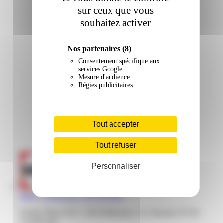
sur ceux que vous
souhaitez activer
Nos partenaires
(8)
Consentement spécifique aux
services Google
Mesure d'audience
Régies publicitaires
Tout accepter
Tout refuser
Personnaliser
Darty | Dothémare | Les Abymes
Family Plaza ZAC, Cité Dothemare, Les Abymes 97139,
Guadeloupe