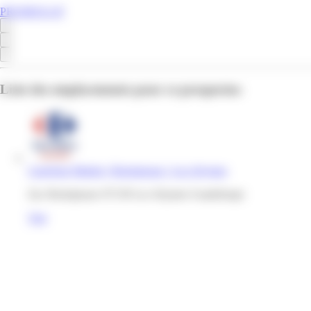
PROMOS.GP
Liste des emplacements pour ce prospectus
Carrefour Market | Boisripeaux | Les Abymes
Zac Boisripeaux 97139 Les Abymes Guadeloupe
Voir