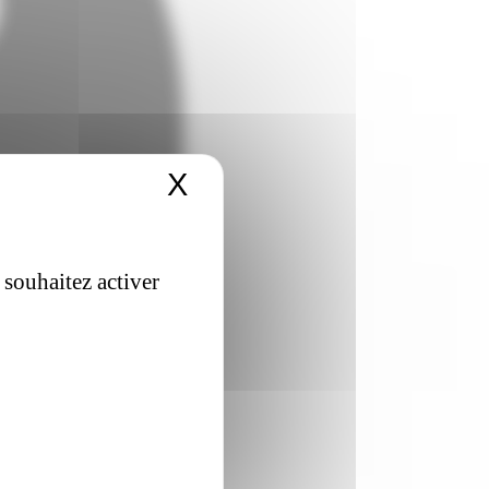
X
Masquer le bandeau 
 souhaitez activer